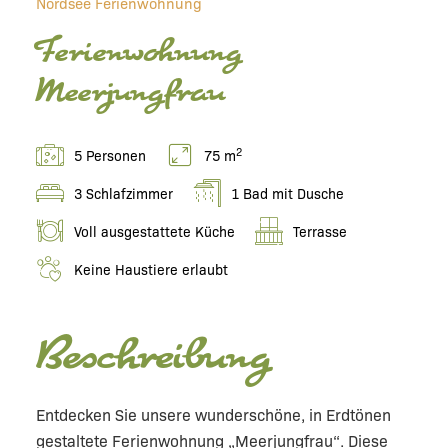
Nordsee Ferienwohnung
Ferienwohnung
Meerjungfrau
2
5 Personen
75 m
3 Schlafzimmer
1 Bad mit Dusche
Voll ausgestattete Küche
Terrasse
Keine Haustiere erlaubt
Beschreibung
Entdecken Sie unsere wunderschöne, in Erdtönen
gestaltete Ferienwohnung „Meerjungfrau“. Diese