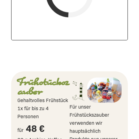
verfügbar (Anreise)
Abreise
verfügbar
belegt
Frühstücksz
auber
Gehaltvolles Frühstück
Für unser
1x für bis zu 4
Frühstückszauber
Personen
verwenden wir
48 €
für
hauptsächlich
Produkte aus unserer