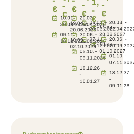
1,
-
-
-
€
€
-
€
€
€
€
10.01. -
20.03. -
08.01. -
20.03. -
19.04. -
20.03.2026
19.04.2026
11.04. -
20.03.2027
11.04.202
20.06.2026
20.06.2027
09.11. -
20.06. -
07.11. -
20.06. -
10.09. -
18.12.2026
10.09.2026
10.09. -
18.12.2027
10.09.202
02.10.2026
01.10.2027
02.10. -
01.10. -
09.11.2026
07.11.202
18.12.26
18.12.27
-
-
10.01.27
09.01.28
Buchungsbedingungen