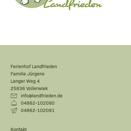
Ferienhof Landfrieden
Familie Jürgens
Langer Weg 4
25836 Vollerwiek
info@landfrieden.de
04862-102090
04862-102091
Kontakt