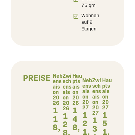
75 qm
Wohnen
auf 2
Etagen
PREISE
Neb
Zwi
Hau
Neb
Zwi
Hau
ens
sch
pts
ens
sch
pts
ais
ens
ais
ais
ens
ais
on
ais
on
on
ais
on
20
on
20
20
on
20
26
20
26
27
20
27
1
1
26
1
1
27
1
1
4
1
2
5
2
8,
8,
3
1,
1,
8,
-
-