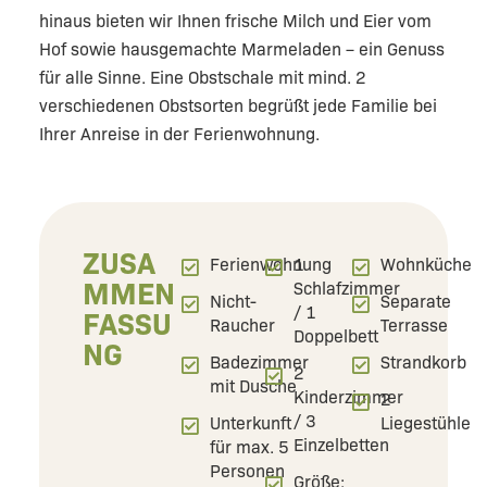
hinaus bieten wir Ihnen frische Milch und Eier vom
Hof sowie hausgemachte Marmeladen – ein Genuss
für alle Sinne. Eine Obstschale mit mind. 2
verschiedenen Obstsorten begrüßt jede Familie bei
Ihrer Anreise in der Ferienwohnung.
ZUSA
Ferienwohnung
1
Wohnküche
MMEN
Schlafzimmer
Nicht-
Separate
/ 1
FASSU
Raucher
Terrasse
Doppelbett
NG
Badezimmer
Strandkorb
2
mit Dusche
Kinderzimmer
2
/ 3
Unterkunft
Liegestühle
Einzelbetten
für max. 5
Personen
Größe: