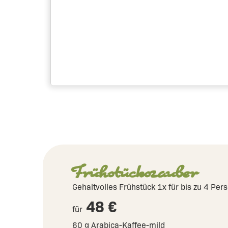
Legende:
verfügbar (Anreise)
Abreise
Frühstückszauber
Gehaltvolles Frühstück 1x für bis zu 4 Per
48 €
für
60 g Arabica-Kaffee-mild