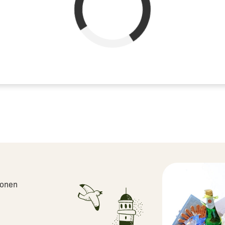
verfügbar
belegt
sonen